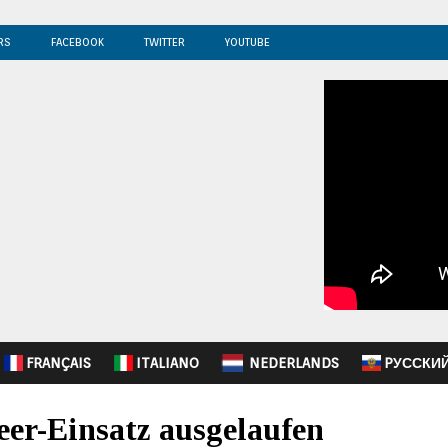
RS
FACEBOOK
TWITTER
YOUTUBE
FRANÇAIS
ITALIANO
NEDERLANDS
PУССКИ
eer-Einsatz ausgelaufen