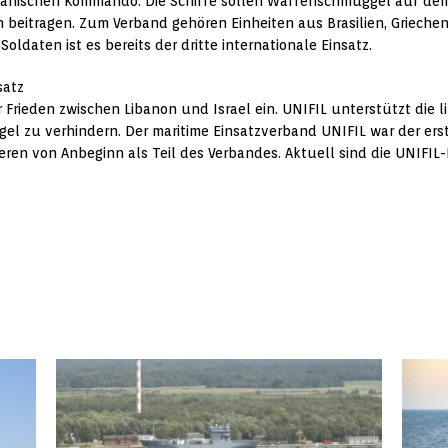
silianischen Kommando. Die Schiffe sollen Waffenschmuggel auf d
on beitragen. Zum Verband gehören Einheiten aus Brasilien, Grieche
oldaten ist es bereits der dritte internationale Einsatz.
satz
 Frieden zwischen Libanon und Israel ein. UNIFIL unterstützt die l
l zu verhindern. Der maritime Einsatzverband UNIFIL war der ers
ieren von Anbeginn als Teil des Verbandes. Aktuell sind die UNIFI