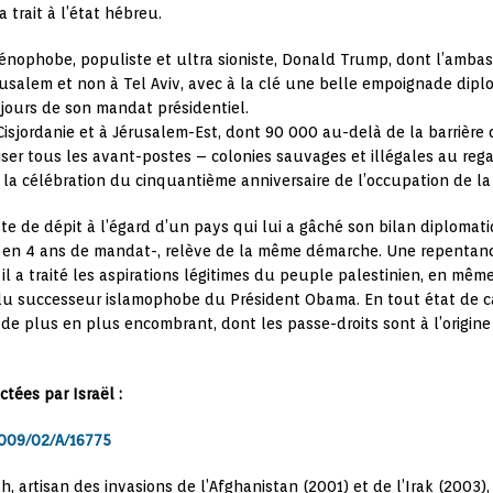
trait à l’état hébreu.
ophobe, populiste et ultra sioniste, Donald Trump, dont l’ambass
érusalem et non à Tel Aviv, avec à la clé une belle empoignade dip
 jours de son mandat présidentiel.
sjordanie et à Jérusalem-Est, dont 90 000 au-delà de la barrière d
iser tous les avant-postes – colonies sauvages et illégales au regar
de la célébration du cinquantième anniversaire de l’occupation de la 
te de dépit à l’égard d’un pays qui lui a gâché son bilan diplomat
fois en 4 ans de mandat-, relève de la même démarche. Une repentanc
 il a traité les aspirations légitimes du peuple palestinien, en 
du successeur islamophobe du Président Obama. En tout état de cau
r de plus en plus encombrant, dont les passe-droits sont à l’origin
tées par Israël :
009/02/A/16775
, artisan des invasions de l’Afghanistan (2001) et de l’Irak (2003)