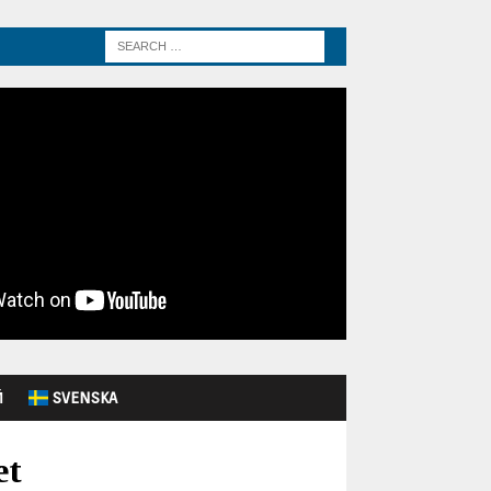
Й
SVENSKA
et