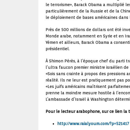
le terrorisme», Barack Obama a multiplié le
particulièrement de la Russie et de la Chin
le déploiement de bases américaines dans 
Près de 500 millions de dollars ont été inv
Monde arabe, notamment en Syrie et en Irak
Yémen et ailleurs, Barack Obama a consent
présidentiel.
À Shimon Pérès, à l’époque chef du parti tr
l’ultra faucon premier ministre israélien d
«Sois sans crainte à propos des pressions am
réalité. Ils ne leur est pratiquement pas p
«Les juifs américains maîtrisent parfaitem
prenne la moindre mesure hostile à l’encontr
L’ambassade d’Israël à Washington détermine
Pour le lecteur arabophone, sur ce lien la 
http://www.raialyoum.com/?p=521417