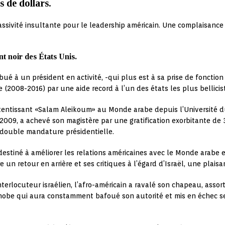
s de dollars.
sivité insultante pour le leadership américain. Une complaisance co
t noir des États Unis.
ribué à un président en activité, -qui plus est à sa prise de fonct
(2008-2016) par une aide record à l’un des états les plus bellicis
entissant «Salam Aleikoum» au Monde arabe depuis l’Université du
09, a achevé son magistère par une gratification exorbitante de 38
 double mandature présidentielle.
estiné à améliorer les relations américaines avec le Monde arabe 
re un retour en arrière et ses critiques à l’égard d’Israël, une plai
terlocuteur israélien, l’afro-américain a ravalé son chapeau, asso
hobe qui aura constamment bafoué son autorité et mis en échec se