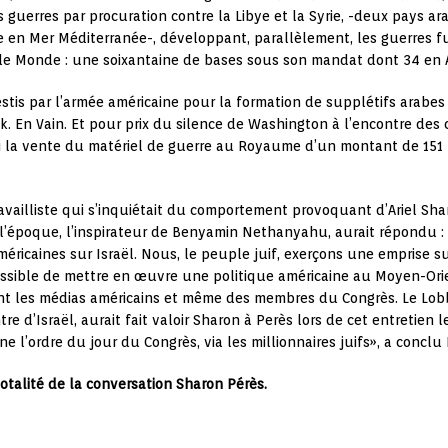
s guerres par procuration contre la Libye et la Syrie, -deux pays a
e en Mer Méditerranée-, développant, parallèlement, les guerres fur
le Monde : une soixantaine de bases sous son mandat dont 34 en A
estis par l’armée américaine pour la formation de supplétifs arabe
. En Vain. Et pour prix du silence de Washington à l’encontre des 
i la vente du matériel de guerre au Royaume d’un montant de 151 
availliste qui s’inquiétait du comportement provoquant d’Ariel Shar
e l’époque, l’inspirateur de Benyamin Nethanyahu, aurait répondu :
éricaines sur Israël. Nous, le peuple juif, exerçons une emprise sur
ossible de mettre en œuvre une politique américaine au Moyen-Orien
ent les médias américains et même des membres du Congrès. Le Lobb
e d’Israël, aurait fait valoir Sharon à Perès lors de cet entretien l
 l’ordre du jour du Congrès, via les millionnaires juifs», a conclu
totalité de la conversation Sharon Pérès.