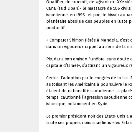
Qualifier, de surcroît, de «géant du XXe si
Cana (sud Liban)- le massacre de 106 civils
israélienne, en 1996- et pire, le hisser au
planétaire absolue des peuples en lutte po
productif.
« Comparer Shimon Pérès à Mandela, c’est 
dans un vigoureux rappel au sens de la me
Pis, dans son oraison funèbre, sans doute 
capitale d’Israël», s’attirant un vigoureux
Certes, l’adoption par le congrès de la Loi
autorisant les Américains à poursuivre le
étaient de nationalité saoudienne-, a pla
temps, cautionné l’agression saoudienne c
islamique, notamment en Syrie.
Le premier président noir des États-Unis a
traite ses propres noirs israéliens «les Fa