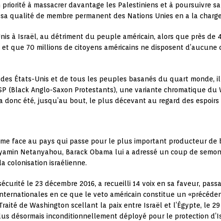
 priorité à massacrer davantage les Palestiniens et à poursuivre s
n sa qualité de membre permanent des Nations Unies en a la charge
Unis à Israël, au détriment du peuple américain, alors que près de 
, et que 70 millions de citoyens américains ne disposent d’aucune
des États-Unis et de tous les peuples basanés du quart monde, il 
ASP (Black Anglo-Saxon Protestants), une variante chromatique du
 donc été, jusqu’au bout, le plus décevant au regard des espoirs q
xisme face au pays qui passe pour le plus important producteur de
enyamin Netanyahou, Barack Obama lui a adressé un coup de semon
a colonisation israélienne.
écurité le 23 décembre 2016, a recueilli 14 voix en sa faveur, passa
nternationales en ce que le veto américain constitue un «précéden
raité de Washington scellant la paix entre Israël et l’Égypte, le 29 
lus désormais inconditionnellement déployé pour le protection d’Is