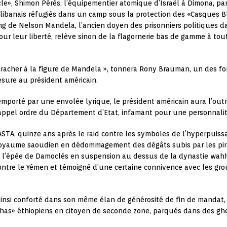
ècle», Shimon Pérès, l’équipementier atomique d’Israël à Dimona, pa
 libanais réfugiés dans un camp sous la protection des «Casques Ble
 rang de Nelson Mandela, l’ancien doyen des prisonniers politiques 
ur leur liberté, relève sinon de la flagornerie bas de gamme à tou
cracher à la figure de Mandela », tonnera Rony Brauman, un des f
sure au président américain.
emporté par une envolée lyrique, le président américain aura l’out
 rappel ordre du Département d’Etat, infamant pour une personnalit
 JASTA, quinze ans après le raid contre les symboles de l’hyperpuis
 Royaume saoudien en dédommagement des dégâts subis par les pira
cé l’épée de Damoclès en suspension au dessus de la dynastie wah
ontre le Yémen et témoigné d’une certaine connivence avec les gro
 ainsi conforté dans son même élan de générosité de fin de mandat, 
lashas» éthiopiens en citoyen de seconde zone, parqués dans des ghe