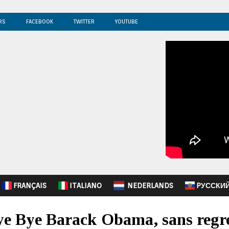
RS
FACEBOOK
TWITTER
YOUTUBE
FRANÇAIS
ITALIANO
NEDERLANDS
PУССКИ
Bye Bye Barack Obama, sans regr