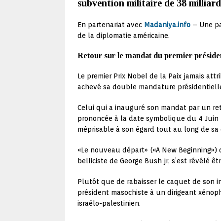
subvention militaire de 38 milliard
En partenariat avec
Madaniya.info
– Une pas
de la diplomatie américaine.
Retour sur le mandat du premier présiden
Le premier Prix Nobel de la Paix jamais att
achevé sa double mandature présidentielle 
Celui qui a inauguré son mandat par un ret
prononcée à la date symbolique du 4 Juin 20
méprisable à son égard tout au long de sa
«Le nouveau départ» («A New Beginning») d
belliciste de George Bush jr, s’est révélé êt
Plutôt que de rabaisser le caquet de son in
président masochiste à un dirigeant xénop
israélo-palestinien.