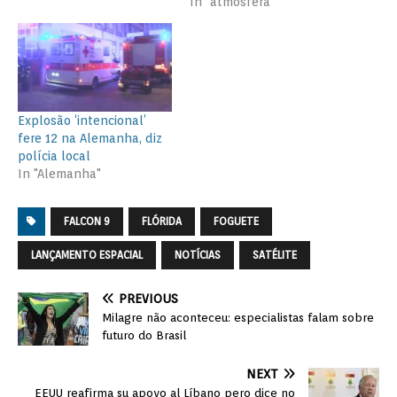
In "atmosfera"
Explosão ‘intencional’
fere 12 na Alemanha, diz
polícia local
In "Alemanha"
FALCON 9
FLÓRIDA
FOGUETE
LANÇAMENTO ESPACIAL
NOTÍCIAS
SATÉLITE
PREVIOUS
Milagre não aconteceu: especialistas falam sobre
futuro do Brasil
NEXT
EEUU reafirma su apoyo al Líbano pero dice no