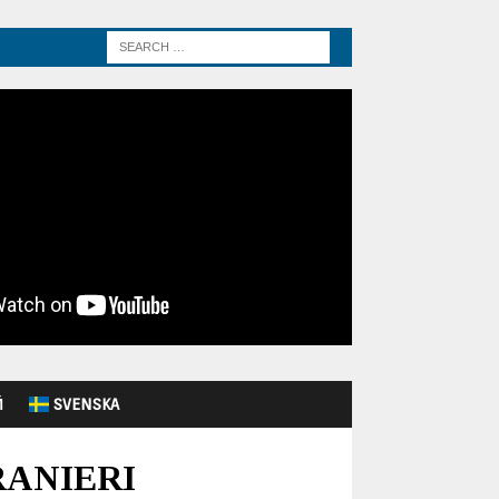
Й
SVENSKA
RANIERI