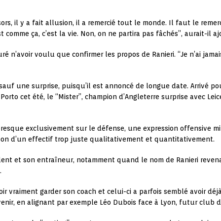
rs, il y a fait allusion, il a remercié tout le monde. Il faut le remerc
est comme ça, c’est la vie. Non, on ne partira pas fâchés”, aurait-il a
ré n’avoir voulu que confirmer les propos de Ranieri. “Je n’ai jamais
t sauf une surprise, puisqu’il est annoncé de longue date. Arrivé
Porto cet été, le “Mister”, champion d’Angleterre surprise avec Lei
resque exclusivement sur le défense, une expression offensive min
ison d’un effectif trop juste qualitativement et quantitativement.
ésident et son entraîneur, notamment quand le nom de Ranieri reven
.
r vraiment garder son coach et celui-ci a parfois semblé avoir déjà 
 venir, en alignant par exemple Léo Dubois face à Lyon, futur club d