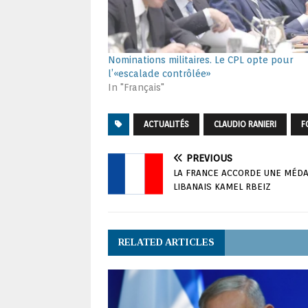
Nominations militaires. Le CPL opte pour
l’«escalade contrôlée»
In "Français"
ACTUALITÉS
CLAUDIO RANIERI
F
PREVIOUS
LA FRANCE ACCORDE UNE MÉDA
LIBANAIS KAMEL RBEIZ
RELATED ARTICLES