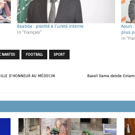
Baabda : priorité à l’unité interne
Aoun : 
In "Français"
plus p
In "Fra
C NANTES
FOOTBALL
SPORT
ILLE D’HONNEUR AU MÉDECIN
Bassil llama desde Estamb