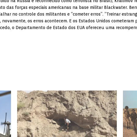
ido na Rússia e reconhecido como terrorista no Brasil), Khalimov r
to das forças especiais americanas na base militar Blackwater. B
lhar no controle dos militantes e “cometer erros”. “Treinar estrange
 novamente, os erros acontecem. E os Estados Unidos cometeram p
Mais cedo, o Departamento de Estado dos EUA ofereceu uma recompe