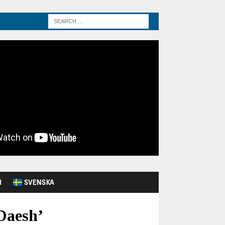
Й
SVENSKA
Daesh’