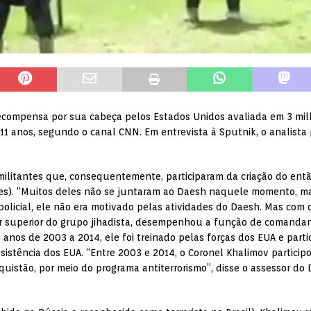
ecompensa por sua cabeça pelos Estados Unidos avaliada em 3 milh
11 anos, segundo o canal CNN. Em entrevista à Sputnik, o analista p
militantes que, consequentemente, participaram da criação do entã
ses). “Muitos deles não se juntaram ao Daesh naquele momento, mas
olicial, ele não era motivado pelas atividades do Daesh. Mas com 
r superior do grupo jihadista, desempenhou a função de comanda
os anos de 2003 a 2014, ele foi treinado pelas forças dos EUA e par
istência dos EUA. “Entre 2003 e 2014, o Coronel Khalimov particip
iquistão, por meio do programa antiterrorismo”, disse o assessor d