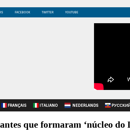
RS
FACEBOOK
TWITTER
YOUTUBE
FRANÇAIS
ITALIANO
NEDERLANDS
PУССКИ
antes que formaram ‘núcleo do 