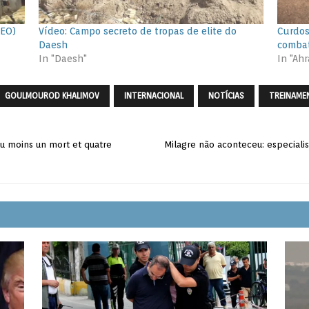
DEO)
Vídeo: Campo secreto de tropas de elite do
Curdos
Daesh
combat
In "Daesh"
In "Ah
GOULMOUROD KHALIMOV
INTERNACIONAL
NOTÍCIAS
TREINAME
au moins un mort et quatre
Milagre não aconteceu: especialis