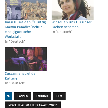
Iman Humaidan: “Fünfzig
Wir sollen uns für unser
Gramm Paradies”Beirut –
Lachen schämen
eine gigantische
In "Deutsch"
Werkstatt
In "Deutsch"
Zusammenspiel der
Kulturen
In "Deutsch"
CANNES
ENOUGH
FILM
MOVIE THAT MATTERS AWARD 2021"