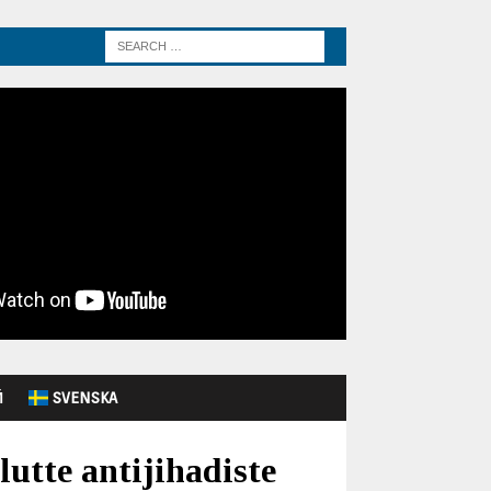
Й
SVENSKA
lutte antijihadiste