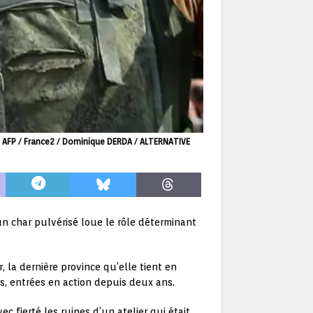
7. AFP / France2 / Dominique DERDA / ALTERNATIVE
n char pulvérisé loue le rôle déterminant
, la dernière province qu’elle tient en
s, entrées en action depuis deux ans.
c fierté les ruines d’un atelier qui était