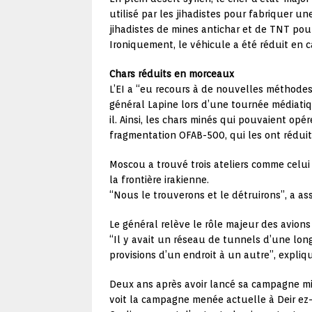
utilisé par les jihadistes pour fabriquer u
jihadistes de mines antichar et de TNT pou
Ironiquement, le véhicule a été réduit en 
Chars réduits en morceaux
L’EI a “eu recours à de nouvelles méthodes 
général Lapine lors d’une tournée médiatiqu
il. Ainsi, les chars minés qui pouvaient o
fragmentation OFAB-500, qui les ont réduit 
Moscou a trouvé trois ateliers comme celui
la frontière irakienne.
“Nous le trouverons et le détruirons”, a as
Le général relève le rôle majeur des avions
“Il y avait un réseau de tunnels d’une lon
provisions d’un endroit à un autre”, expliq
Deux ans après avoir lancé sa campagne mili
voit la campagne menée actuelle à Deir ez-Z