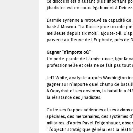
Ce discours est d’autant plus important p
jihadistes est en cours également à Deir ez
L’armée syrienne a retrouvé sa capacité de m
basé à Moscou. “La Russie joue un rôle prép
meilleure depuis six mois”, ajoute-t-il. D
parvenir au fleuve de l’Euphrate, près de Dei
Gagner “n’importe où”
Un porte-parole de l’armée russe, Igor Kon
professionnelle et cela ne se fait pas tout s
Jeff White, analyste auprès Washington ins
gagner sur n’importe quel champ de bataill
A Oqayrbat et ses environs, la bataille a ét
la résistance des jihadistes.
Outre ses frappes aériennes et ses avions de
spéciales, des mercenaires, des systèmes 
militaires, d’après Pavel Felgenhauer, obse
“L’objectif stratégique général est la réaf