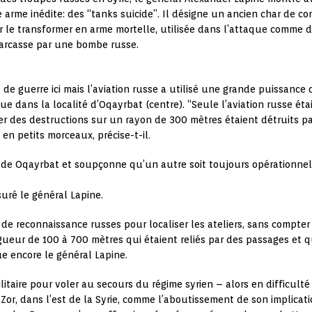
ne arme inédite: des “tanks suicide”. Il désigne un ancien char de c
r le transformer en arme mortelle, utilisée dans l’attaque comme 
carcasse par une bombe russe.
de guerre ici mais l’aviation russe a utilisé une grande puissance 
e dans la localité d’Oqayrbat (centre). “Seule l’aviation russe étai
pérer des destructions sur un rayon de 300 mètres étaient détruit
en petits morceaux, précise-t-il.
 de Oqayrbat et soupçonne qu’un autre soit toujours opérationnel 
suré le général Lapine.
 de reconnaissance russes pour localiser les ateliers, sans compter 
gueur de 100 à 700 mètres qui étaient reliés par des passages et q
ue encore le général Lapine.
taire pour voler au secours du régime syrien – alors en difficulté
or, dans l’est de la Syrie, comme l’aboutissement de son implicatio