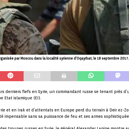
rganisée par Moscou dans la localité syrienne d'Oqayrbat, le 18 septembre 201
s derniers fiefs en Syrie, un commandant russe se tenant près d’u
 Etat islamique (EI).
rie et en Irak et d’attentats en Europe perd du terrain à Deir ez-Zor
été impensable sans sa puissance de feu et ses armes sophistiquée
 des troupes russes en Syrie, le général Alexander Lapine montre ave