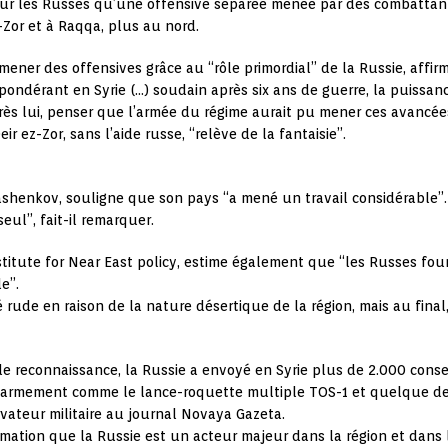
our les Russes qu’une offensive séparée menée par des combattan
-Zor et à Raqqa, plus au nord.
ener des offensives grâce au “rôle primordial” de la Russie, affirm
ondérant en Syrie (…) soudain après six ans de guerre, la puissance
’après lui, penser que l’armée du régime aurait pu mener ces avanc
r ez-Zor, sans l’aide russe, “relève de la fantaisie”.
ashenkov, souligne que son pays “a mené un travail considérable”
eul”, fait-il remarquer.
titute for Near East policy, estime également que “les Russes fou
e”.
é rude en raison de la nature désertique de la région, mais au fina
 reconnaissance, la Russie a envoyé en Syrie plus de 2.000 conseill
d’armement comme le lance-roquette multiple TOS-1 et quelque deu
rvateur militaire au journal Novaya Gazeta.
firmation que la Russie est un acteur majeur dans la région et dan