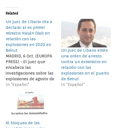
Related
Un juez de Líbano cita a
declarar al ex primer
ministro Hasán Diab en
relación con las
explosiones en 2020 en
Un juez de Líbano emite
Beirut
una orden de arresto
MADRID, 6 Oct. (EUROPA
contra un exministro en
PRESS) - El juez que
relación con las
encabeza las
explosiones en el puerto
investigaciones sobre las
de Beirut
explosiones de agosto de
In "Español"
2020 en el puerto de
In "Español"
Beirut ha citado a
declarar al ex primer
ministro Hasán Diab y
tres exministros por
supuesta negligencia en
el suceso, que se saldó
Al bloqueo de las
con más de 200…