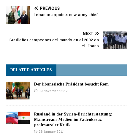
PREVIOUS
Lebanon appoints new army chief
NEXT
Brasileños campeones del mundo en el 2002 en
el Líbano
RELATED ARTICLES
Der libanesische Präsident besucht Rom
30 November 2017
Russland in der Syrien-Berichterstattung:
Mainstream-Medien im Fadenkreuz
professoraler Kritik
28 January 2017