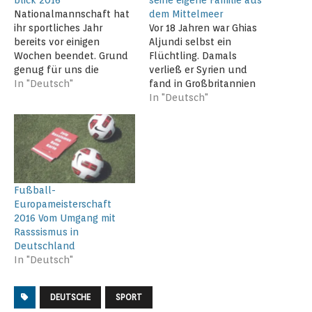
Nationalmannschaft hat
dem Mittelmeer
ihr sportliches Jahr
Vor 18 Jahren war Ghias
bereits vor einigen
Aljundi selbst ein
Wochen beendet. Grund
Flüchtling. Damals
genug für uns die
verließ er Syrien und
Leistungen der Jungs mal
In "Deutsch"
fand in Großbritannien
genauer anzuschauen.
eine neue Heimat. Jetzt
In "Deutsch"
Eine Nicht-Teilnahme an
ist er einer von
der Weltmeisterschaft ist
tausenden freiwilligen
leider spätestens seit
Helfern, die an der Küste
dem März klar. Die Jungs
Griechenlands
opferten sich bei der
ankommende
knappen Niederlage in
Flüchtlingsboote
Fußball-
Südkorea auf, gaben
empfangen. Als er im
Europameisterschaft
aber in Saida nachlässig
Dezember des
2016 Vom Umgang mit
das…
vergangenen Jahres auf
Rasssismus in
der griechischen Insel
Deutschland
Lesbos im Einsatz…
In "Deutsch"
DEUTSCHE
SPORT