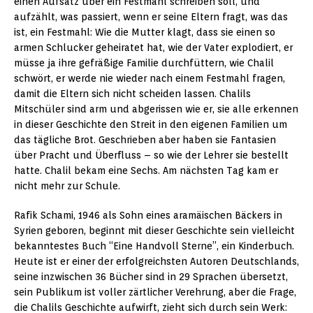
einen Aufsatz über ein Festmahl schreiben soll, und
aufzählt, was passiert, wenn er seine Eltern fragt, was das
ist, ein Festmahl: Wie die Mutter klagt, dass sie einen so
armen Schlucker geheiratet hat, wie der Vater explodiert, er
müsse ja ihre gefräßige Familie durchfüttern, wie Chalil
schwört, er werde nie wieder nach einem Festmahl fragen,
damit die Eltern sich nicht scheiden lassen. Chalils
Mitschüler sind arm und abgerissen wie er, sie alle erkennen
in dieser Geschichte den Streit in den eigenen Familien um
das tägliche Brot. Geschrieben aber haben sie Fantasien
über Pracht und Überfluss – so wie der Lehrer sie bestellt
hatte. Chalil bekam eine Sechs. Am nächsten Tag kam er
nicht mehr zur Schule.
Rafik Schami, 1946 als Sohn eines aramäischen Bäckers in
Syrien geboren, beginnt mit dieser Geschichte sein vielleicht
bekanntestes Buch “Eine Handvoll Sterne”, ein Kinderbuch.
Heute ist er einer der erfolgreichsten Autoren Deutschlands,
seine inzwischen 36 Bücher sind in 29 Sprachen übersetzt,
sein Publikum ist voller zärtlicher Verehrung, aber die Frage,
die Chalils Geschichte aufwirft, zieht sich durch sein Werk: