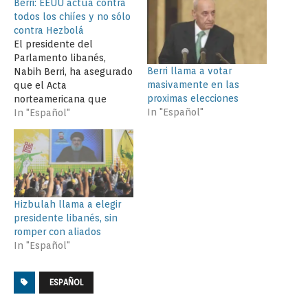
Berri: EEUU actúa contra
todos los chiíes y no sólo
contra Hezbolá
El presidente del
Parlamento libanés,
Berri llama a votar
Nabih Berri, ha asegurado
masivamente en las
que el Acta
proximas elecciones
norteamericana que
In "Español"
impone sanciones
In "Español"
financieras y restricciones
bancarias contra Hezbolá
va dirigida contra todos
los shiíes y no sólo
contra el partido.
Durante una conferencia
Hizbulah llama a elegir
de prensa, Berri reveló
presidente libanés, sin
que había dicho al
romper con aliados
secretario de Estado
In "Español"
adjunto del…
ESPAÑOL