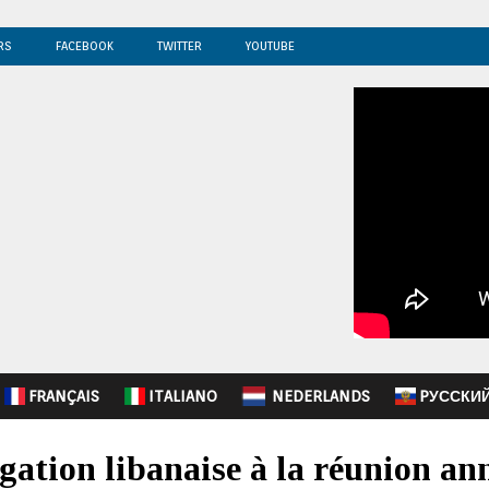
RS
FACEBOOK
TWITTER
YOUTUBE
FRANÇAIS
ITALIANO
NEDERLANDS
PУССКИ
égation libanaise à la réunion an