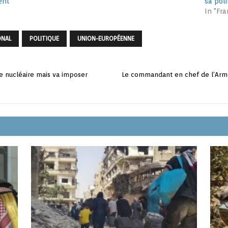
ent
sa pol
In "Fra
ONAL
POLITIQUE
UNION-EUROPÉENNE
le nucléaire mais va imposer
Le commandant en chef de l’Armé