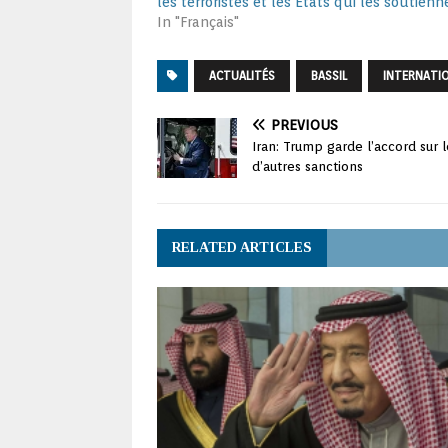
les terroristes et les États qui les soutienn
In "Français"
ACTUALITÉS
BASSIL
INTERNATI
PREVIOUS
Iran: Trump garde l’accord sur 
d’autres sanctions
RELATED ARTICLES