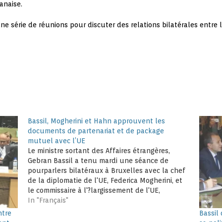
anaise.
ne série de réunions pour discuter des relations bilatérales entre l
Bassil, Mogherini et Hahn approuvent les
documents de partenariat et de package
mutuel avec l’UE
Le ministre sortant des Affaires étrangères,
Gebran Bassil a tenu mardi une séance de
pourparlers bilatéraux à Bruxelles avec la chef
de la diplomatie de l'UE, Federica Mogherini, et
le commissaire à l'?largissement de l'UE,
Johannes Hahn. Les participants ont approuvé
In "Français"
deux documents sur les priorités du partenariat
ntre
Bassil 
et le…