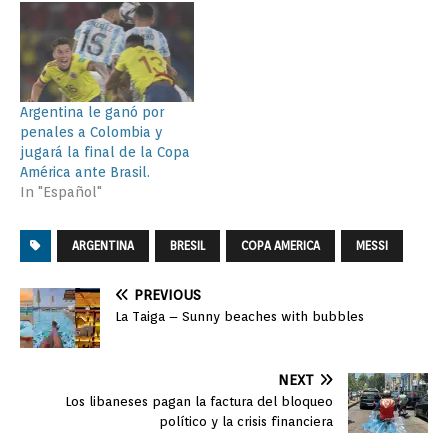
y medirse a Ecuador en
cuartos de la Copa
América, siendo los otros
cruces Brasil-Chile, Perú-
Paraguay y Uruguay-
Argentina le ganó por
Colombia. Argentina se…
penales a Colombia y
jugará la final de la Copa
América ante Brasil.
In "Español"
ARGENTINA
BRESIL
COPA AMERICA
MESSI
PREVIOUS
La Taiga – Sunny beaches with bubbles
NEXT
Los libaneses pagan la factura del bloqueo
político y la crisis financiera