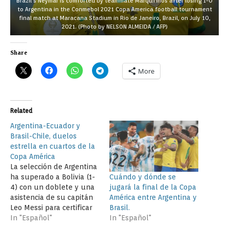
Brazil’s Neymar is comforted by teammate Marquinhos after losing 1-0
to Argentina in the Conmebol 2021 Copa America football tournament
final match at Maracana Stadium in Rio de Janeiro, Brazil, on July 10,
2021. (Photo by NELSON ALMEIDA / AFP)
Share
More
Related
Argentina-Ecuador y
Brasil-Chile, duelos
estrella en cuartos de la
Copa América
La selección de Argentina
Cuándo y dónde se
ha superado a Bolivia (1-
jugará la final de la Copa
4) con un doblete y una
América entre Argentina y
asistencia de su capitán
Brasil.
Leo Messi para certificar
In "Español"
el liderato en la
In "Español"
concluida fase de grupos