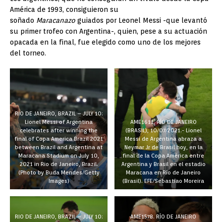
América de 1993, consiguieron su
soñado
Maracanazo
guiados por Leonel Messi -que levantó
su primer trofeo con Argentina-, quien, pese a su actuación
opacada en la final, fue elegido como uno de los mejores
del torneo.
RIO DE JANEIRO, BRAZIL – JULY 10:
Lionel Messi of Argentina
AME1611. RÍO DE JANEIRO
celebrates after winning the
(BRASIL), 10/07/2021.- Lionel
final of Copa America Brazil 2021
Messi de Argentina abraza a
between Brazil and Argentina at
Neymar Jr de Brasil hoy, en la
Maracana Stadium on July 10,
final de la Copa América entre
2021 in Rio de Janeiro, Brazil.
Argentina y Brasil en el estadio
(Photo by Buda Mendes/Getty
Maracana en Río de Janeiro
Images)
(Brasil). EFE/Sebastiao Moreira
RIO DE JANEIRO, BRAZIL – JULY 10:
AME1578. RÍO DE JANEIRO