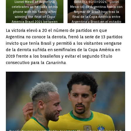
Lionel Messi of Argentina
(BRASIL), 10/07/2021.- Lionel
celebrates as he talks on his
Messi (d) de Argentina habla con
phone with his family after
Neymar de Brasil hoy, tras la
winning the final of Copa
final de la Copa América entre
America Brazil 2021 between
Argentina y Brasil en el estadio
Brazil and Argentina at
Maracana en Río de Janeiro
La victoria elevó a 20 el número de partidos en que
Maracana Stadium on July 10,
(Brasil). EFE/ANTONIO LACERDA
Argentina no conoce la derrota, frenó la serie de 13 partidos
2021 in Rio de Janeiro, Brazil.
(Photo by Alexandre
invicto que tenía Brasil y permitió a los visitantes vengarse
Schneider/Getty Images)
de la derrota sufrida en semifinales de la Copa América en
2019 frente a los brasileños y evitar el segundo título
consecutivo para la
Canarinha
.