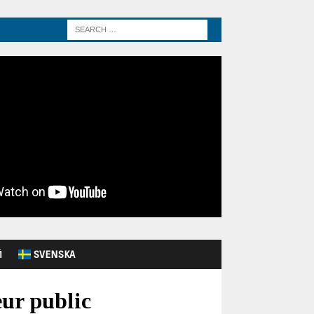
Й
SVENSKA
eur public