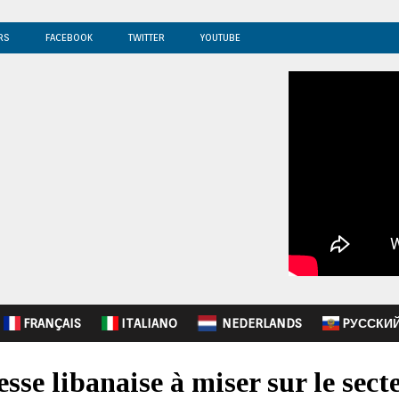
RS
FACEBOOK
TWITTER
YOUTUBE
FRANÇAIS
ITALIANO
NEDERLANDS
PУССКИ
sse libanaise à miser sur le sect