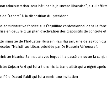
son administration, sera bâti par la jeunesse libanaise”, a-t-il affirm
s de “Labora” à la disposition du président.
me administrative fondée sur l’équilibre confessionnel dans la fonct
 mise en oeuvre d’un plan d’activation des dispositifs de contrôle et
 du ministre de l’Industrie Hussein Hajj Hassan, une délégation du 
 écoles “Mahdi” au Liban, présidée par Dr Hussein Ali Youssef.
ministre Maurice Sahnaoui avec lequel il a passé en revue la conjo
nistre Sejean Azzi qui lui a transmis la tranquilité qui a régné apr
te, Père Daoud Raidi qui lui a remis une invitation