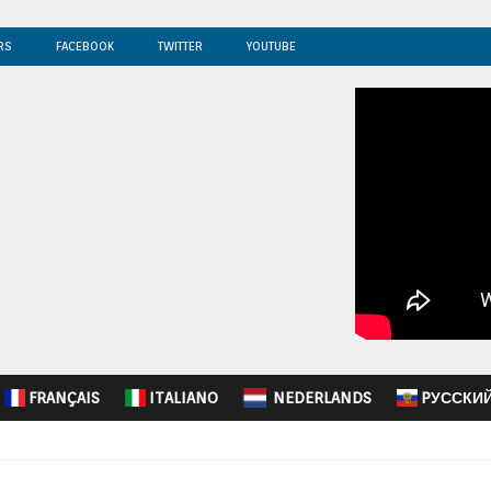
RS
FACEBOOK
TWITTER
YOUTUBE
FRANÇAIS
ITALIANO
NEDERLANDS
PУССКИ