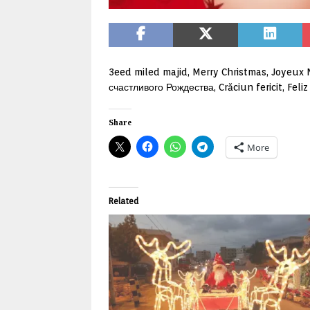
3eed miled majid, Merry Christmas, Joyeux
счастливого Рождества, Crăciun fericit, Feli
Share
More
Related