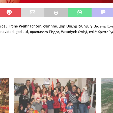
 Noël, Frohe Weihnachten, Շնորհավոր Սուրբ Ծնունդ, Весела Коледа
z navidad, god Jul, щасливого Різдва, Wesołych Świąt, καλά Χριστούγ