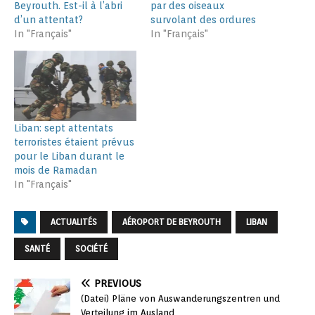
Beyrouth. Est-il à l’abri
par des oiseaux
d’un attentat?
survolant des ordures
In "Français"
In "Français"
Liban: sept attentats
terroristes étaient prévus
pour le Liban durant le
mois de Ramadan
In "Français"
ACTUALITÉS
AÉROPORT DE BEYROUTH
LIBAN
SANTÉ
SOCIÉTÉ
PREVIOUS
(Datei) Pläne von Auswanderungszentren und
Verteilung im Ausland