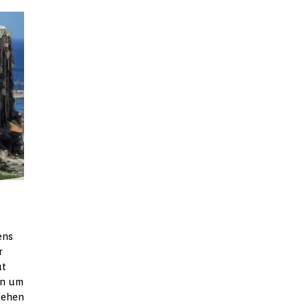
ens
r
ut
en um
tehen