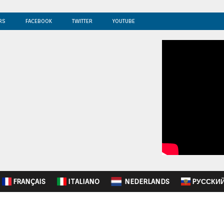
RS
FACEBOOK
TWITTER
YOUTUBE
FRANÇAIS
ITALIANO
NEDERLANDS
PУССКИ