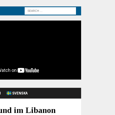
Й
SVENSKA
 und im Libanon