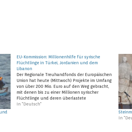
EU-Kommission: Millionenhilfe für syrische
Flüchtlinge in Türkei, Jordanien und dem
Libanon
Der Regionale Treuhandfonds der Europäischen
Union hat heute (Mittwoch) Projekte im Umfang
von über 200 Mio. Euro auf den Weg gebracht,
mit denen bis zu einer Millionen syrischer
Flüchtlinge und deren überlastete
Aufnahmegemeinschaften in Jordanien, Libanon
In "Deutsch"
und der Türkei unterstützt werden, so die EU-
 und
Steinm
Kommission in einer aktuellen Pressemitteilung.
In "De
Näheres entnehmen…