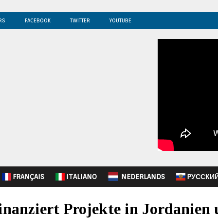
RS
FACEBOOK
TWITTER
YOUTUBE
FRANÇAIS
ITALIANO
NEDERLANDS
PУССКИ
inanziert Projekte in Jordanien