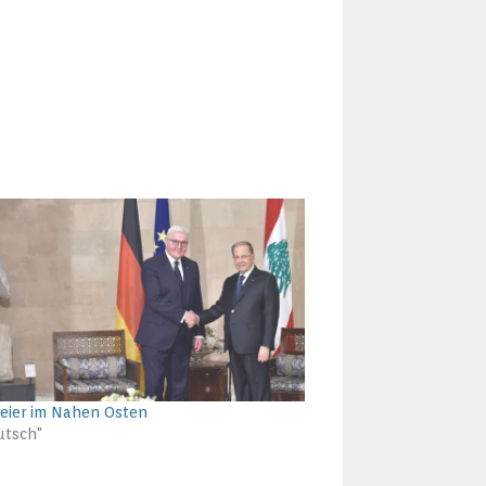
eier im Nahen Osten
utsch"