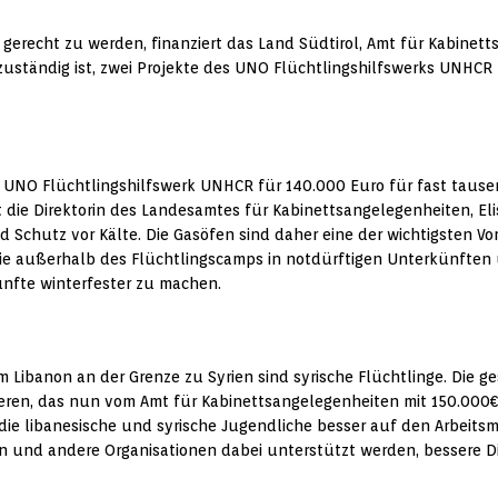
gerecht zu werden, finanziert das Land Südtirol, Amt für Kabinett
ständig ist, zwei Projekte des UNO Flüchtlingshilfswerks UNHCR u
UNO Flüchtlingshilfswerk UNHCR für 140.000 Euro für fast tausen
t die Direktorin des Landesamtes für Kabinettsangelegenheiten, El
 Schutz vor Kälte. Die Gasöfen sind daher eine der wichtigsten V
die außerhalb des Flüchtlingscamps in notdürftigen Unterkünften 
ünfte winterfester zu machen.
 Libanon an der Grenze zu Syrien sind syrische Flüchtlinge. Die g
ieren, das nun vom Amt für Kabinettsangelegenheiten mit 150.000€ f
e libanesische und syrische Jugendliche besser auf den Arbeitsmar
und andere Organisationen dabei unterstützt werden, bessere D