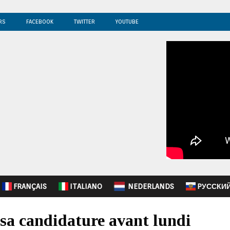
RS
FACEBOOK
TWITTER
YOUTUBE
FRANÇAIS
ITALIANO
NEDERLANDS
PУССКИ
 sa candidature avant lundi