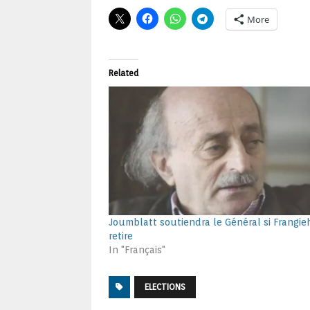
More
Related
Joumblatt soutiendra le Général si Frangie
retire
In "Français"
ELECTIONS