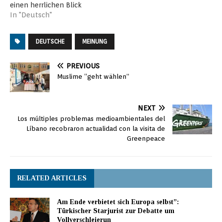
einen herrlichen Blick
hinunter auf die
In "Deutsch"
Hauptstadt und das
Meer. In dieser teuren
DEUTSCHE
MEINUNG
Wohngegend leben viele
Reiche und Mächtige des
Libanon. Hier residiert
PREVIOUS
auch Michel Aoun, der
Muslime “geht wählen”
seit Jahren die Ambition
hat, Präsident des
Zedernstaats zu…
NEXT
Los múltiples problemas medioambientales del
Líbano recobraron actualidad con la visita de
Greenpeace
RELATED ARTICLES
Am Ende verbietet sich Europa selbst”:
Türkischer Starjurist zur Debatte um
Vollverschleierun