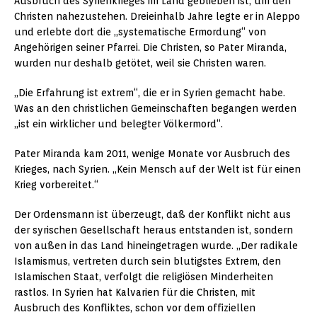
Ausbruch des Syrienkrieges im Land geblieben ist, um den
Christen nahezustehen. Dreieinhalb Jahre legte er in Aleppo
und erlebte dort die „systematische Ermordung“ von
Angehörigen seiner Pfarrei. Die Christen, so Pater Miranda,
wurden nur deshalb getötet, weil sie Christen waren.
„Die Erfahrung ist extrem“, die er in Syrien gemacht habe.
Was an den christlichen Gemeinschaften begangen werden
„ist ein wirklicher und belegter Völkermord“.
Pater Miranda kam 2011, wenige Monate vor Ausbruch des
Krieges, nach Syrien. „Kein Mensch auf der Welt ist für einen
Krieg vorbereitet.“
Der Ordensmann ist überzeugt, daß der Konflikt nicht aus
der syrischen Gesellschaft heraus entstanden ist, sondern
von außen in das Land hineingetragen wurde. „Der radikale
Islamismus, vertreten durch sein blutigstes Extrem, den
Islamischen Staat, verfolgt die religiösen Minderheiten
rastlos. In Syrien hat Kalvarien für die Christen, mit
Ausbruch des Konfliktes, schon vor dem offiziellen