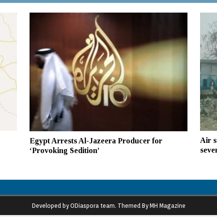
Air s
Egypt Arrests Al-Jazeera Producer for
seven
‘Provoking Sedition’
Developed by ODiaspora team. Themed By MH Magazine