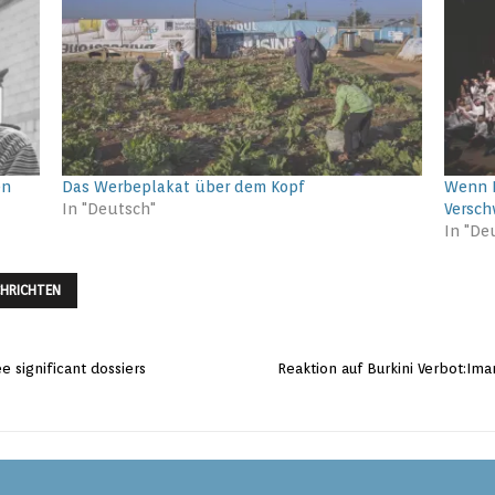
en
Das Werbeplakat über dem Kopf
Wenn K
In "Deutsch"
Versc
In "De
HRICHTEN
 significant dossiers
Reaktion auf Burkini Verbot:Im