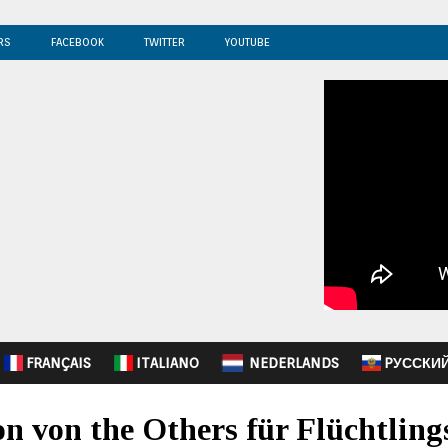
RS
FACEBOOK
TWITTER
YOUTUBE
FRANÇAIS
ITALIANO
NEDERLANDS
PУССКИ
n von the Others für Flüchtling