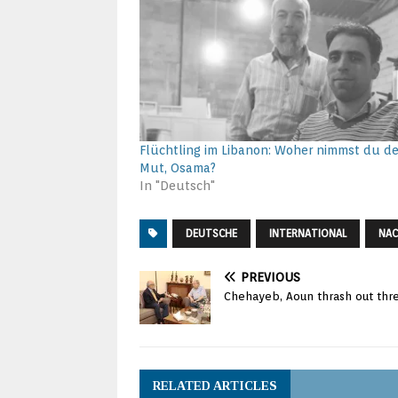
Flüchtling im Libanon: Woher nimmst du d
Mut, Osama?
In "Deutsch"
DEUTSCHE
INTERNATIONAL
NAC
PREVIOUS
Chehayeb, Aoun thrash out three
RELATED ARTICLES