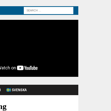
Й
SVENSKA
ng