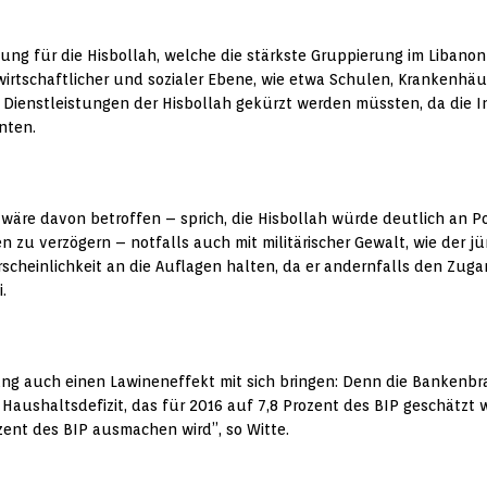
ng für die Hisbollah, welche die stärkste Gruppierung im Libanon 
, wirtschaftlicher und sozialer Ebene, wie etwa Schulen, Kranken
en Dienstleistungen der Hisbollah gekürzt werden müssten, da die 
nten.
 wäre davon betroffen – sprich, die Hisbollah würde deutlich an Pop
n zu verzögern – notfalls auch mit militärischer Gewalt, wie der j
rscheinlichkeit an die Auflagen halten, da er andernfalls den Zu
.
g auch einen Lawineneffekt mit sich bringen: Denn die Bankenbranc
e Haushaltsdefizit, das für 2016 auf 7,8 Prozent des BIP geschätzt
ozent des BIP ausmachen wird”, so Witte.