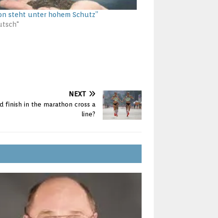
on steht unter hohem Schutz”
utsch"
NEXT
 finish in the marathon cross a
line?