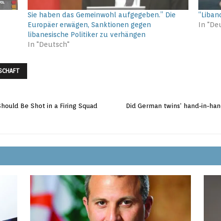
Sie haben das Gemeinwohl aufgegeben.” Die
“Liban
Europäer erwägen, Sanktionen gegen
In "De
libanesische Politiker zu verhängen
In "Deutsch"
SCHAFT
‘Should Be Shot in a Firing Squad
Did German twins’ hand-in-hand