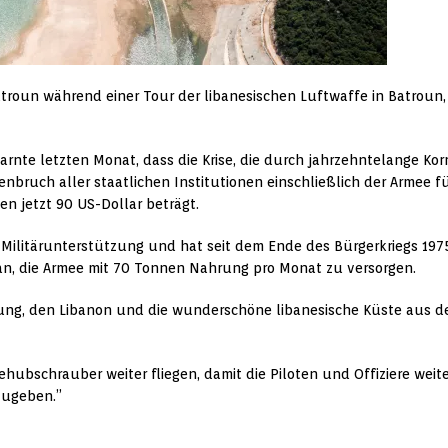
roun während einer Tour der libanesischen Luftwaffe in Batroun,
te letzten Monat, dass die Krise, die durch jahrzehntelange Ko
ruch aller staatlichen Institutionen einschließlich der Armee fü
n jetzt 90 US-Dollar beträgt.
Militärunterstützung und hat seit dem Ende des Bürgerkriegs 1975
an, die Armee mit 70 Tonnen Nahrung pro Monat zu versorgen.
hrung, den Libanon und die wunderschöne libanesische Küste aus de
ehubschrauber weiter fliegen, damit die Piloten und Offiziere weite
zugeben.”