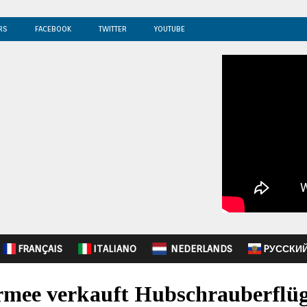
RS
FACEBOOK
TWITTER
YOUTUBE
FRANÇAIS
ITALIANO
NEDERLANDS
PУССКИ
mee verkauft Hubschrauberflüg