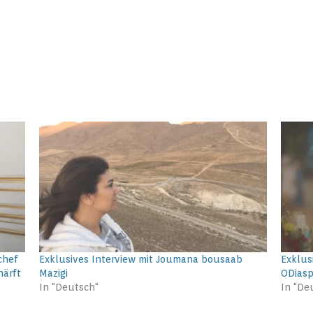
chef
Exklusives Interview mit Joumana bousaab
Exklus
härft
Mazigi
ODiasp
In "Deutsch"
In "De