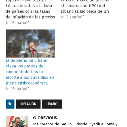
Líbano encabeza la lista
al consumidor (IPC) del
de países con las tasas
Líbano subió cerca de un
de inflación de los precios
190 % interanual en
In "Español"
de los alimentos más
In "Español"
febrero, alentado por
elevadas del mundo,
fuertes incrementos en
registrando una tasa de
los precios de la sanidad,
inflación nominal de los
la alimentación y las
alimentos del 352%,
telecomunicaciones,
según un informe del
informó este martes la
Banco Mundial. El pueblo
Administración Central de
El Gobierno de Líbano
libanés sufre un alto…
Estadísticas.…
eleva los precios del
combustible tras un
recorte a los subsidios en
plena crisis económica.
In "Español"
INFLACIÓN
LÍBANO
PREVIOUS
Los horarios de Basilio… ¡desde Riyadh a Roma y