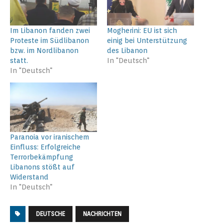
Im Libanon fanden zwei
Mogherini: EU ist sich
Proteste im Südlibanon
einig bei Unterstützung
bzw. im Nordlibanon
des Libanon
statt.
In "Deutsch"
In "Deutsch"
Paranoia vor iranischem
Einfluss: Erfolgreiche
Terrorbekämpfung
Libanons stößt auf
Widerstand
In "Deutsch"
DEUTSCHE
NACHRICHTEN