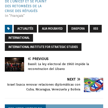
DE L’UNICEF ET SE PLAINT
DES RETOMBÉES DE LA
CRISE DES RÉFUGIÉS
In "Français"
ACTUALITÉS
ALIA MOUBAYED
DIASPORA
IISS
INTERNATIONAL
INTERNATIONAL INSTITUTE FOR STRATEGIC STUDIES
PREVIOUS
Bassil: La ley electoral de 1960 impide la
reconstrucion del Libano
NEXT
Israel busca renovar relaciones diplomáticas con
Cuba, Nicaragua, Venezuela y Bolivia