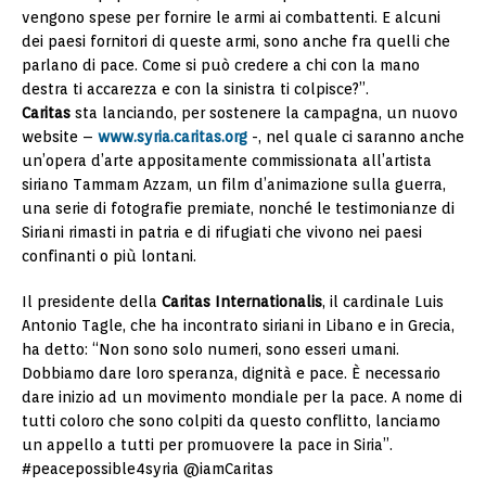
vengono spese per fornire le armi ai combattenti. E alcuni
dei paesi fornitori di queste armi, sono anche fra quelli che
parlano di pace. Come si può credere a chi con la mano
destra ti accarezza e con la sinistra ti colpisce?”.
Caritas
sta lanciando, per sostenere la campagna, un nuovo
website –
www.syria.caritas.org
-, nel quale ci saranno anche
un’opera d’arte appositamente commissionata all’artista
siriano Tammam Azzam, un film d’animazione sulla guerra,
una serie di fotografie premiate, nonché le testimonianze di
Siriani rimasti in patria e di rifugiati che vivono nei paesi
confinanti o più lontani.
Il presidente della
Caritas Internationalis
, il cardinale Luis
Antonio Tagle, che ha incontrato siriani in Libano e in Grecia,
ha detto:
“Non sono solo numeri, sono esseri umani.
Dobbiamo dare loro speranza, dignità e pace. È necessario
dare inizio ad un movimento mondiale per la pace. A nome di
tutti coloro che sono colpiti da questo conflitto, lanciamo
un appello a tutti per promuovere la pace in Siria”.
#peacepossible4syria @iamCaritas