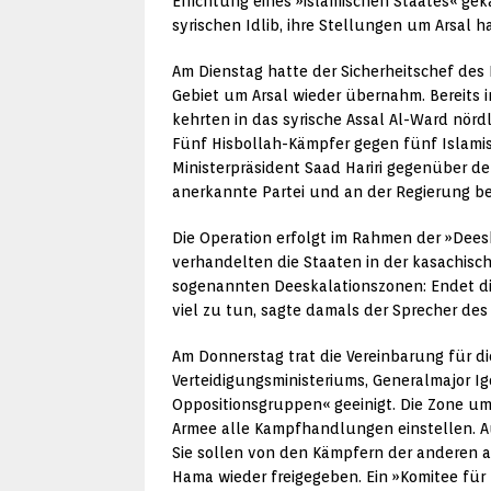
Errichtung eines »islamischen Staates« gek
syrischen Idlib, ihre Stellungen um Arsal 
Am Dienstag hatte der Sicherheitschef de
Gebiet um Arsal wieder übernahm. Bereits i
kehrten in das syrische Assal Al-Ward nör
Fünf Hisbollah-Kämpfer gegen fünf Islamist
Ministerpräsident Saad Hariri gegenüber 
anerkannte Partei und an der Regierung bet
Die Operation erfolgt im Rahmen der »Deesk
verhandelten die Staaten in der kasachisc
sogenannten Deeskalationszonen: Endet die m
viel zu tun, sagte damals der Sprecher des 
Am Donnerstag trat die Vereinbarung für di
Verteidigungsministeriums, Generalmajor Ig
Oppositionsgruppen« geeinigt. Die Zone um
Armee alle Kampfhandlungen einstellen. Au
Sie sollen von den Kämpfern der anderen
Hama wieder freigegeben. Ein »Komitee für 