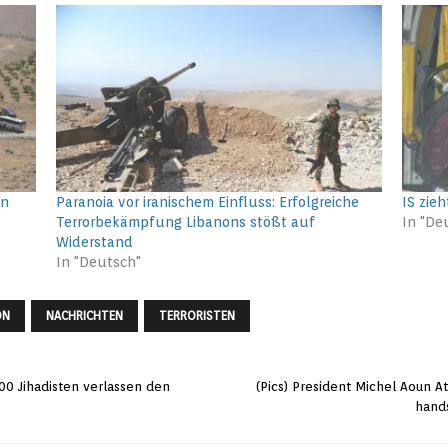
en
Paranoia vor iranischem Einfluss: Erfolgreiche
IS zie
Terrorbekämpfung Libanons stößt auf
In "De
Widerstand
In "Deutsch"
ON
NACHRICHTEN
TERRORISTEN
00 Jihadisten verlassen den
(Pics) President Michel Aoun A
hand