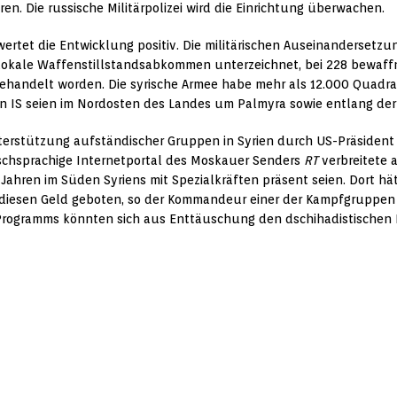
en. Die russische Militärpolizei wird die Einrichtung überwachen.
ertet die Entwicklung positiv. Die militärischen Auseinandersetz
en lokale Waffenstillstandsabkommen unterzeichnet, bei 228 bewa
andelt worden. Die syrische Armee habe mehr als 12.000 Quadratk
den IS seien im Nordosten des Landes um Palmyra sowie entlang der
erstützung aufständischer Gruppen in Syrien durch US-Präsident
tschsprachige Internetportal des Moskauer Senders
RT
verbreitete a
Jahren im Süden Syriens mit Spezialkräften präsent seien. Dort hät
esen Geld geboten, so der Kommandeur einer der Kampfgruppe
Programms könnten sich aus Enttäuschung den dschihadistischen Mi