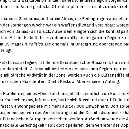
ämpft und war dabei bis in die libanesische Grenzregion vorgedru
haben sie in Brand gesteckt. Offenbar planen sie nicht zurückzukeh
s Libanons, Generalmajor Ibrahim Abbas, die Bedingungen ausgehan
n der vorherigen Woche war ein Waffenstillstand vereinbart worden
dlich von Damaskus zurück. Außerdem einigten sich die Konfliktpa
en. Mit der Hisbollah sei zudem künftig in der ganzen Region zu r
dem US-Magazin
Politico
. Die ehemals im Untergrund operierende para
eiligt.
alationsstrategie«, mit der die Garantiemächte Russland, Iran und T
hen Hauptstadt Astana mit Vertretern der syrischen Regierung und
ilitärische Aktivität in der Zone, werden auch die Luftangriffe ei
russischen Präsidenten, Dmitri Pes­kow. Aber es sei ein Anfang.
e Etablierung eines »Deeskalationsgebiets« nördlich von Homs in K
or Konaschenkow, informierte, hatte sich Russland darauf Ende Jul
fasst 84 Wohngebiete mit mehr als 147.000 Einwohnern. Dort solle
sgenommen von der Vereinbarung sind die Dschihadistenmiliz »Isl
 aufständischen Gruppen vertrieben werden. Außerdem werde die
nationale Gerechtigkeit« soll dort operieren, dem Vertreter der Op