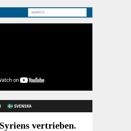
Й
SVENSKA
yriens vertrieben.