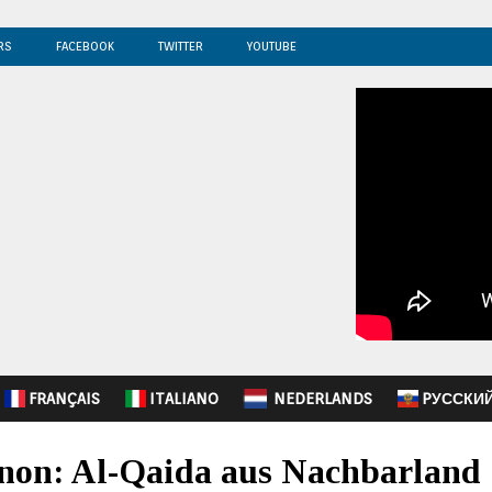
RS
FACEBOOK
TWITTER
YOUTUBE
FRANÇAIS
ITALIANO
NEDERLANDS
PУССКИ
on: Al-Qaida aus Nachbarland S