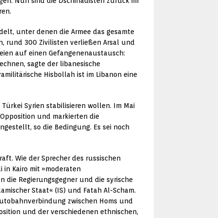
ngen. Nun sind die Dschihadisten zurück im
ren.
delt, unter denen die Armee das gesamte
, rund 300 Zivilisten verließen Arsal und
rteien auf einen Gefangenenaustausch:
echnen, sagte der libanesische
militärische Hisbollah ist im Libanon eine
ürkei Syrien stabilisieren wollen. Im Mai
 Opposition und markierten die
ngestellt, so die Bedingung. Es sei noch
raft. Wie der Sprecher des russischen
i in Kairo mit »moderaten
n die Regierungsgegner und die syrische
amischer Staat« (IS) und Fatah Al-Scham.
 Autobahnverbindung zwischen Homs und
position und der verschiedenen ethnischen,