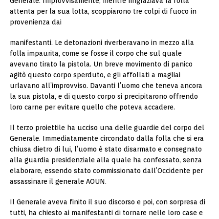
Generale. Improvvisamente, mentre ringraziava la folla
attenta per la sua lotta, scoppiarono tre colpi di fuoco in
provenienza dai
manifestanti. Le detonazioni riverberavano in mezzo alla
folla impaurita, come se fosse il corpo che sul quale
avevano tirato la pistola. Un breve movimento di panico
agitò questo corpo sperduto, e gli affollati a magliai
urlavano all’improvviso. Davanti l’uomo che teneva ancora
la sua pistola, e di questo corpo si precipitarono offrendo
loro carne per evitare quello che poteva accadere.
Il terzo proiettile ha ucciso una delle guardie del corpo del
Generale. Immediatamente circondato dalla folla che si era
chiusa dietro di lui, l’uomo è stato disarmato e consegnato
alla guardia presidenziale alla quale ha confessato, senza
elaborare, essendo stato commissionato dall’Occidente per
assassinare il generale AOUN.
Il Generale aveva finito il suo discorso e poi, con sorpresa di
tutti, ha chiesto ai manifestanti di tornare nelle loro case e