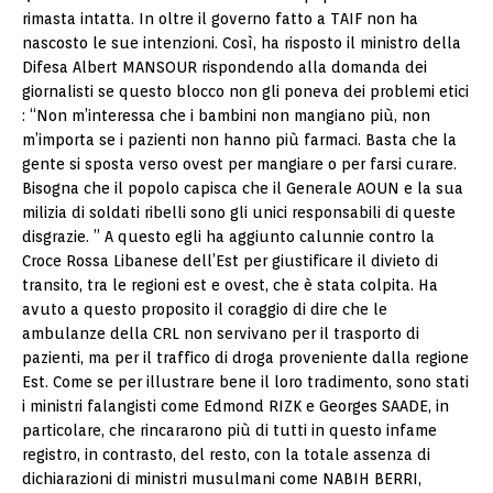
rimasta intatta. In oltre il governo fatto a TAIF non ha
nascosto le sue intenzioni. Così, ha risposto il ministro della
Difesa Albert MANSOUR rispondendo alla domanda dei
giornalisti se questo blocco non gli poneva dei problemi etici
: “Non m’interessa che i bambini non mangiano più, non
m’importa se i pazienti non hanno più farmaci. Basta che la
gente si sposta verso ovest per mangiare o per farsi curare.
Bisogna che il popolo capisca che il Generale AOUN e la sua
milizia di soldati ribelli sono gli unici responsabili di queste
disgrazie. ” A questo egli ha aggiunto calunnie contro la
Croce Rossa Libanese dell’Est per giustificare il divieto di
transito, tra le regioni est e ovest, che è stata colpita. Ha
avuto a questo proposito il coraggio di dire che le
ambulanze della CRL non servivano per il trasporto di
pazienti, ma per il traffico di droga proveniente dalla regione
Est. Come se per illustrare bene il loro tradimento, sono stati
i ministri falangisti come Edmond RIZK e Georges SAADE, in
particolare, che rincararono più di tutti in questo infame
registro, in contrasto, del resto, con la totale assenza di
dichiarazioni di ministri musulmani come NABIH BERRI,