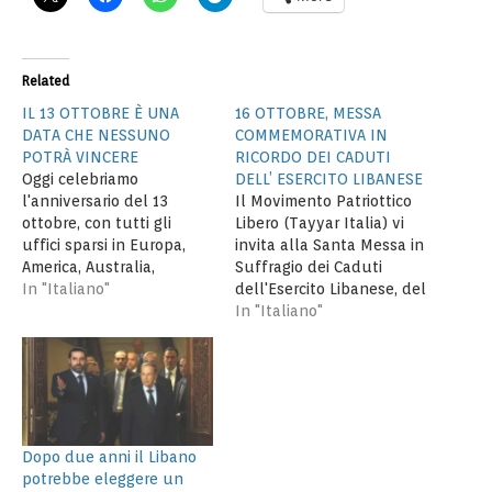
Related
IL 13 OTTOBRE È UNA
16 OTTOBRE, MESSA
DATA CHE NESSUNO
COMMEMORATIVA IN
POTRÀ VINCERE
RICORDO DEI CADUTI
Oggi celebriamo
DELL’ ESERCITO LIBANESE
l'anniversario del 13
Il Movimento Patriottico
ottobre, con tutti gli
Libero (Tayyar Italia) vi
uffici sparsi in Europa,
invita alla Santa Messa in
America, Australia,
Suffragio dei Caduti
Canada, e soprattutto
In "Italiano"
dell'Esercito Libanese, del
con i nostri compagni e
13/10/1990, che verrà
In "Italiano"
fratelli e i nostri
celebrata presso la
concittadini che stanno
Chiesa della Parrocchia
riempiendo oggi le piazze
Maronita di Roma, in via
del Palazzo del Popolo a
Aurora 6, in data
BAABDA. Ci incontriamo
16/10/2016 alle ore 19.00.
oggi nel ventiseiesimo
Dopo la Messa seguira'
Dopo due anni il Libano
anniversario del 13
un momento di
potrebbe eleggere un
ottobre, questo…
condivisione.