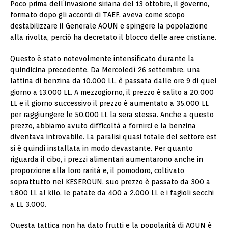
Poco prima dell’invasione siriana del 13 ottobre, il governo,
formato dopo gli accordi di TAEF, aveva come scopo
destabilizzare il Generale AOUN e spingere la popolazione
alla rivolta, perciò ha decretato il blocco delle aree cristiane.
Questo è stato notevolmente intensificato durante la
quindicina precedente. Da Mercoledì 26 settembre, una
lattina di benzina da 10.000 LL, è passata dalle ore 9 di quel
giorno a 13.000 LL. A mezzogiorno, il prezzo è salito a 20.000
LL e il giorno successivo il prezzo è aumentato a 35.000 LL
per raggiungere le 50.000 LL la sera stessa. Anche a questo
prezzo, abbiamo avuto difficoltà a fornirci e la benzina
diventava introvabile. La paralisi quasi totale del settore est
si è quindi installata in modo devastante. Per quanto
riguarda il cibo, i prezzi alimentari aumentarono anche in
proporzione alla loro rarità e, il pomodoro, coltivato
soprattutto nel KESEROUN, suo prezzo è passato da 300 a
1.800 LL al kilo, le patate da 400 a 2.000 LL e i fagioli secchi
a LL 3.000.
Questa tattica non ha dato frutti e la popolarità di AOUN è