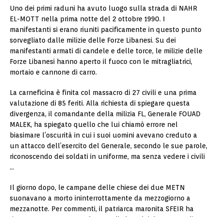
Uno dei primi raduni ha avuto luogo sulla strada di NAHR
EL-MOTT nella prima notte del 2 ottobre 1990. I
manifestanti si erano riuniti pacificamente in questo punto
sorvegliato dalle milizie delle Forze Libanesi. Su dei
manifestanti armati di candele e delle torce, le milizie delle
Forze Libanesi hanno aperto il fuoco con le mitragliatrici,
mortaio e cannone di carro.
La carneficina è finita col massacro di 27 civili e una prima
valutazione di 85 feriti. Alla richiesta di spiegare questa
divergenza, il comandante della milizia FL, Generale FOUAD
MALEK, ha spiegato quello che lui chiamò errore nel
biasimare l’oscurità in cui i suoi uomini avevano creduto a
un attacco dell’esercito del Generale, secondo le sue parole,
riconoscendo dei soldati in uniforme, ma senza vedere i civili
…
Il giorno dopo, le campane delle chiese dei due METN
suonavano a morto ininterrottamente da mezzogiorno a
mezzanotte. Per commenti, il patriarca maronita SFEIR ha