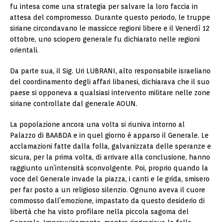
fu intesa come una strategia per salvare la loro faccia in
attesa del compromesso. Durante questo periodo, le truppe
siriane circondavano le massicce regioni libere e il Venerdì 12
ottobre, uno sciopero generale fu dichiarato nelle regioni
orientali.
Da parte sua, il Sig. Uri LUBRANI, alto responsabile israeliano
del coordinamento degli affari libanesi, dichiarava che il suo
paese si opponeva a qualsiasi intervento militare nelle zone
siriane controllate dal generale AOUN.
La popolazione ancora una volta si riuniva intorno al
Palazzo di BAABDA e in quel giorno è apparso il Generale. Le
acclamazioni fatte dalla folla, galvanizzata delle speranze e
sicura, per la prima volta, di arrivare alla conclusione, hanno
raggiunto un’intensità sconvolgente. Poi, proprio quando la
voce del Generale invade la piazza, i canti e le grida, smisero
per far posto a un religioso silenzio. Ognuno aveva il cuore
commosso dall’emozione, impastato da questo desiderio di
libertà che ha visto profilare nella piccola sagoma del