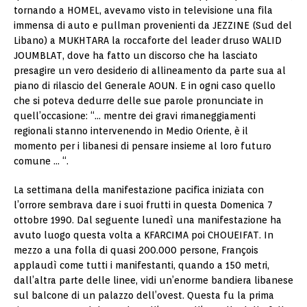
tornando a HOMEL, avevamo visto in televisione una fila
immensa di auto e pullman provenienti da JEZZINE (Sud del
Libano) a MUKHTARA la roccaforte del leader druso WALID
JOUMBLAT, dove ha fatto un discorso che ha lasciato
presagire un vero desiderio di allineamento da parte sua al
piano di rilascio del Generale AOUN. E in ogni caso quello
che si poteva dedurre delle sue parole pronunciate in
quell’occasione: “… mentre dei gravi rimaneggiamenti
regionali stanno intervenendo in Medio Oriente, è il
momento per i libanesi di pensare insieme al loro futuro
comune … “.
La settimana della manifestazione pacifica iniziata con
l’orrore sembrava dare i suoi frutti in questa Domenica 7
ottobre 1990. Dal seguente lunedì una manifestazione ha
avuto luogo questa volta a KFARCIMA poi CHOUEIFAT. In
mezzo a una folla di quasi 200.000 persone, François
applaudì come tutti i manifestanti, quando a 150 metri,
dall’altra parte delle linee, vidi un’enorme bandiera libanese
sul balcone di un palazzo dell’ovest. Questa fu la prima