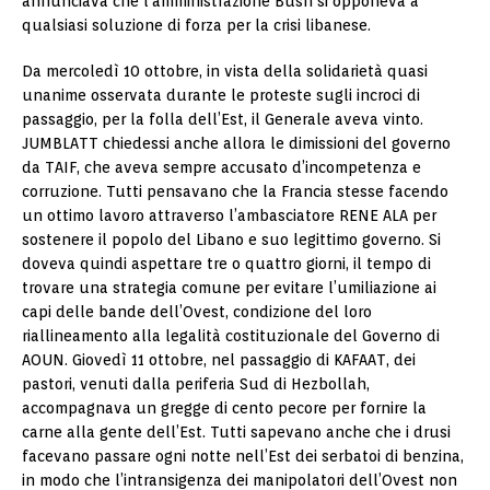
annunciava che l’amministrazione Bush si opponeva a
qualsiasi soluzione di forza per la crisi libanese.
Da mercoledì 10 ottobre, in vista della solidarietà quasi
unanime osservata durante le proteste sugli incroci di
passaggio, per la folla dell’Est, il Generale aveva vinto.
JUMBLATT chiedessi anche allora le dimissioni del governo
da TAIF, che aveva sempre accusato d’incompetenza e
corruzione. Tutti pensavano che la Francia stesse facendo
un ottimo lavoro attraverso l’ambasciatore RENE ALA per
sostenere il popolo del Libano e suo legittimo governo. Si
doveva quindi aspettare tre o quattro giorni, il tempo di
trovare una strategia comune per evitare l’umiliazione ai
capi delle bande dell’Ovest, condizione del loro
riallineamento alla legalità costituzionale del Governo di
AOUN. Giovedì 11 ottobre, nel passaggio di KAFAAT, dei
pastori, venuti dalla periferia Sud di Hezbollah,
accompagnava un gregge di cento pecore per fornire la
carne alla gente dell’Est. Tutti sapevano anche che i drusi
facevano passare ogni notte nell’Est dei serbatoi di benzina,
in modo che l’intransigenza dei manipolatori dell’Ovest non