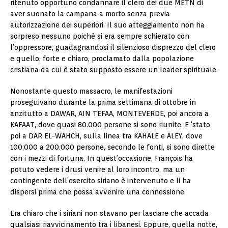
ritenuto opportuno condannare il clero dei due METN di
aver suonato la campana a morto senza previa
autorizzazione dei superiori. Il suo atteggiamento non ha
sorpreso nessuno poiché si era sempre schierato con
l’oppressore, guadagnandosi il silenzioso disprezzo del clero
e quello, forte e chiaro, proclamato dalla popolazione
cristiana da cui è stato supposto essere un leader spirituale.
Nonostante questo massacro, le manifestazioni
proseguivano durante la prima settimana di ottobre in
anzitutto a DAWAR, AIN TEFAA, MONTEVERDE, poi ancora a
KAFAAT, dove quasi 80.000 persone si sono riunite. E ‘stato
poi a DAR EL-WAHCH, sulla linea tra KAHALE e ALEY, dove
100.000 a 200.000 persone, secondo le fonti, si sono dirette
con i mezzi di fortuna. In quest’occasione, François ha
potuto vedere i drusi venire al loro incontro, ma un
contingente dell’esercito siriano è intervenuto e li ha
dispersi prima che possa avvenire una connessione.
Era chiaro che i siriani non stavano per lasciare che accada
qualsiasi riavvicinamento tra i libanesi. Eppure, quella notte,