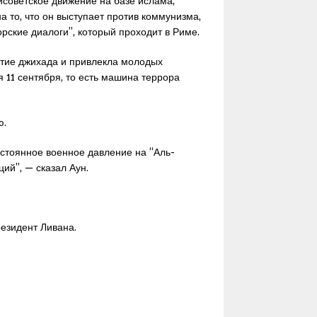
исоветское движение на базе ислама,
а то, что он выступает против коммунизма,
рские диалоги”, который проходит в Риме.
ятие джихада и привлекла молодых
 11 сентября, то есть машина террора
ю.
остоянное военное давление на “Аль-
ий”, — сказал Аун.
резидент Ливана.