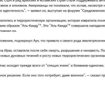
ан, США и ряд арабских и исламских стран стали поддерживать ант
измом и атеизмом. Американцы не понимали, что ислам, несмотря н
ю идентичность”, — заявил он, выступая на форуме “Средиземномо
атились в террористическую организацию, которая извратила пон
аким образом “Аль-Каиду”*. Это “Аль-Каида”* совершила нападения
апомнил он.
тожению, подчеркнул Аун, что привело к своего рода землетрясени
а Ирак, оставляла после себя смерть, разрушение и ненависть. П
новых духовных течений и росту новых террористических организац
йчас исходит прежде всего от “спящих ячеек” и боевиков-одиночек.
ое решение. Если оно того потребует, даже военное”, — сказал п