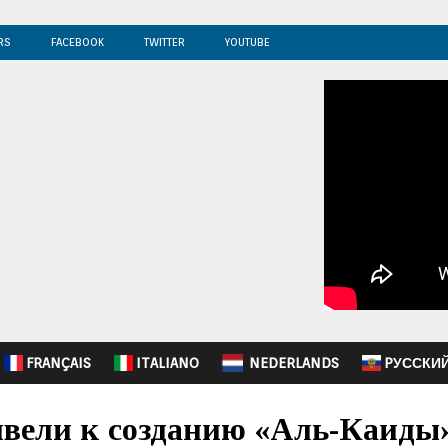
RS
FACEBOOK
TWITTER
YOUTUBE
FRANÇAIS
ITALIANO
NEDERLANDS
PУССКИ
ели к созданию «Аль-Каиды»,