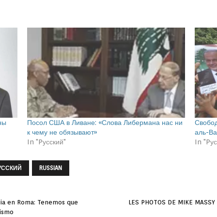
ны
Посол США в Ливане: «Слова Либермана нас ни
Свобод
к чему не обязывают»
аль-Ва
In "Pусский"
In "Pу
УССКИЙ
RUSSIAN
cia en Roma: Tenemos que
LES PHOTOS DE MIKE MASSY 
rismo