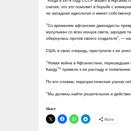
“Когда в 1979 году СССР вошёл в Афганист
считая, что это поможет в борьбе с коммун
не западная идеология и имеет собственну
“Со временем афганские джихадисты превр
мусульман со всех концов света, зародив т
обернулась против своего создателя”, — н
США, в свою очередь, приступили к ее унич
“Новая война в Афганистане, перешедшая н
Каиду”* привело к ее распаду и появлению 
По его словам, террористическая угроза се
“Мы должны найти решительное и действенн
Share
More