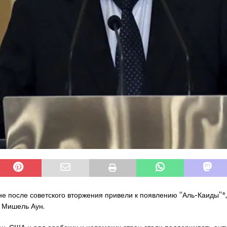
е после советского вторжения привели к появлению “Аль-Каиды”*,
а Мишель Аун.