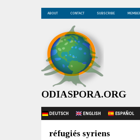
ABOUT
CONTACT
SUBSCRIBE
MEMBE
ODIASPORA.ORG
DEUTSCH
ENGLISH
ESPAÑOL
réfugiés syriens