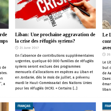
arde
Liban: Une prochaine aggravation de
Le L
amps
la crise des réfugiés syriens?
cont
avec
21 June 2017
26
En l’absence de contributions supplémentaires
urgentes, quelque 60 000 familles de réfugiés
Le Li
syriens seront exclues des programmes
s de
but d
mensuels d’allocations en espèces au Liban et
stes.
de Aa
en Jordanie, dès le mois de juillet, a prévenu
on
Daesh
mardi le Haut-Commissariat des Nations Unies
”, a
émana
pour les réfugiés (HCR). « Certains
[…]
liba
FRANÇAIS
FRA