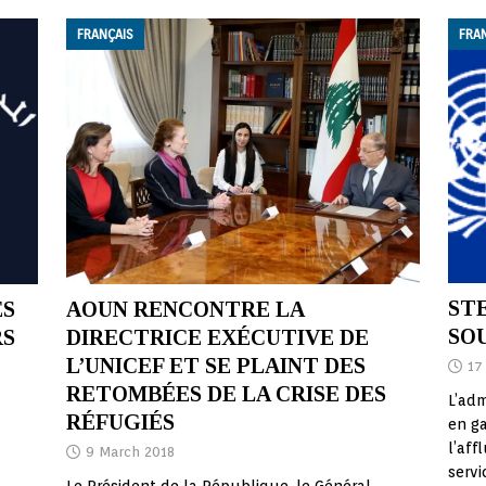
FRANÇAIS
FRA
STE
ES
AOUN RENCONTRE LA
SO
RS
DIRECTRICE EXÉCUTIVE DE
L’UNICEF ET SE PLAINT DES
17
RETOMBÉES DE LA CRISE DES
L’adm
RÉFUGIÉS
en ga
l’aff
9 March 2018
servi