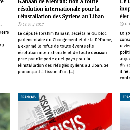
Le d
té
Kanaan de Mehrab: non à toute
ino
résolution internationale pour la
élec
réinstallation des Syriens au Liban
6 
12 July 2017
e
uerre
Le g
Le député Ibrahim Kanaan, secrétaire du bloc
consc
parlementaire du Changement et de la Réforme,
 au
revie
a exprimé le refus de toute éventuelle
polit
résolution internationale et de toute décision
aujou
prise par n’importe quel pays pour la
divis
réinstallation des réfugiés syriens au Liban. Se
il ne
prononçant à l’issue d’un
[…]
contr
FRANÇAIS
FRA