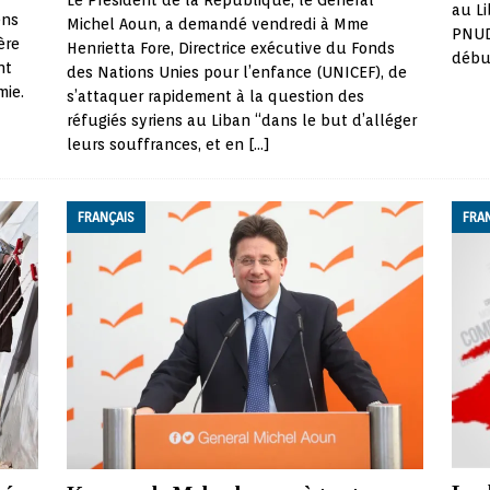
Le Président de la République, le Général
au L
ens
Michel Aoun, a demandé vendredi à Mme
PNUD,
ère
Henrietta Fore, Directrice exécutive du Fonds
débu
nt
des Nations Unies pour l’enfance (UNICEF), de
mie.
s’attaquer rapidement à la question des
réfugiés syriens au Liban “dans le but d’alléger
leurs souffrances, et en
[…]
FRANÇAIS
FRA