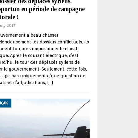
ossier des déplacés syriens,
pportun en période de campagne
torale !
July 2017
ouvernement a beau chasser
iencieusement les dossiers conflictuels, ils
nnent toujours empoisonner le climat
ique. Après le courant électrique, c’est
rd’hui le tour des déplacés syriens de
er le gouvernement. Seulement, cette fois,
 s’agit pas uniquement d’une question de
ats et d’adjudications,
[…]
NÇAIS