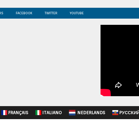
RS
FACEBOOK
TWITTER
YOUTUBE
FRANÇAIS
ITALIANO
NEDERLANDS
PУССКИ