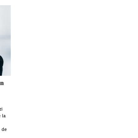
on
zi
 la
 de