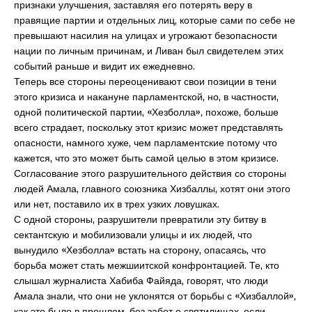
признаки улучшения, заставляя его потерять веру в
правящие партии и отдельных лиц, которые сами по себе не
превышают насилия на улицах и угрожают безопасности
нации по личным причинам, и Ливан был свидетелем этих
событий раньше и видит их ежедневно.
Теперь все стороны переоценивают свои позиции в тени
этого кризиса и накануне парламентской, но, в частности,
одной политической партии, «Хезболла», похоже, больше
всего страдает, поскольку этот кризис может представлять
опасности, намного хуже, чем парламентские потому что
кажется, что это может быть самой целью в этом кризисе.
Согласование этого разрушительного действия со стороны
людей Амала, главного союзника Хизбаллы, хотят они этого
или нет, поставило их в трех узких ловушках.
С одной стороны, разрушители превратили эту битву в
сектантскую и мобилизовали улицы и их людей, что
вынудило «Хезболла» встать на сторону, опасаясь, что
борьба может стать межшиитской конфронтацией. Те, кто
слышал журналиста Хабиба Файяда, говорят, что люди
Амала знали, что они не уклонятся от борьбы с «Хизбаллой»,
как это было в прошлом, без забот о святилищах, если