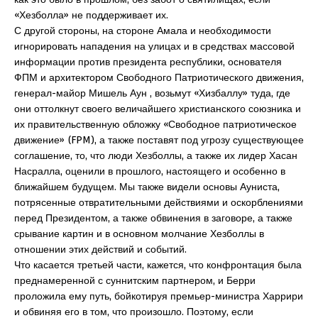
«Хезболла» не поддерживает их.
С другой стороны, на стороне Амала и необходимости
игнорировать нападения на улицах и в средствах массовой
информации против президента республики, основателя
ФПМ и архитектором Свободного Патриотического движения,
генерал-майор Мишель Аун , возьмут «Хизбаллу» туда, где
они оттолкнут своего величайшего христианского союзника и
их правительственную обложку «Свободное патриотическое
движение» (FPM), а также поставят под угрозу существующее
соглашение, то, что люди Хезболлы, а также их лидер Хасан
Насралла, оценили в прошлого, настоящего и особенно в
ближайшем будущем. Мы также видели основы Ауниста,
потрясенные отвратительными действиями и оскорблениями
перед Президентом, а также обвинения в заговоре, а также
срывание картин и в основном молчание Хезболлы в
отношении этих действий и событий.
Что касается третьей части, кажется, что конфронтация была
преднамеренной с суннитским партнером, и Берри
проложила ему путь, бойкотируя премьер-министра Харрири
и обвиняя его в том, что произошло. Поэтому, если