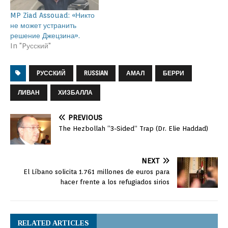
MP Ziad Assouad: «Никто
не может устранить
решение Джецзина».
In "Pусский"
PУССКИЙ
RUSSIAN
АМАЛ
БЕРРИ
ЛИВАН
ХИЗБАЛЛА
PREVIOUS
The Hezbollah “3-Sided” Trap (Dr. Elie Haddad)
NEXT
El Líbano solicita 1.761 millones de euros para
hacer frente a los refugiados sirios
RELATED ARTICLES