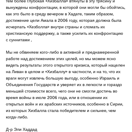
тем более глубокая «Хизбалла» втянуты в эту трясину и
вынуждены конфронтации, в которой они могли бы обойтись,
как это было в среду вечером в Хадате, таким образом,
достижение цели Амала в 2006 году, которая должна была
исчерпать «Хезболла» внутри страны и сломать их
христианскую поддержку, а также усилить их конфронтацию
с суннитами ,
Мы не обвиняем кого-либо в активной и преднамеренной
работе над достижением этих целей, но мы можем ясно
видеть результаты этого открытого кризиса, который нацелен
на Ливан в целом и «Хизбаллу» в частности, и на то, что их
враги могут извлечь большую выгоду, особенно Израиль и
Объединения Государств и уверяет их в легкости и гораздо
меньшей стоимости всего, чего они не смогли достичь во
время войны в июле 2006 года, или в отношении их
открытых войн и их арабских источников, особенно в Сирии,
из которых Хизбалла стала победителем и сильнее, чем
когда-либо.
Д-р Эли Хаддад