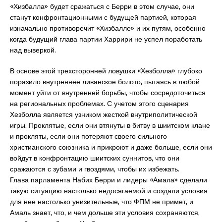
«Хизбалла» будет сражаться с Берри в этом случае, они
станут конфронтационными с будущей партией, которая
изначально противоречит «Хизбалле» и их путям, особенно
когда будущий глава партии Харрири не успел поработать
над выверкой.
В основе этой трехсторонней ловушки «Хезболла» глубоко
поразило внутреннее ливанское болото, пытаясь в любой
момент уйти от внутренней борьбы, чтобы сосредоточиться
на региональных проблемах. С учетом этого сценария
Хезболла является узником жесткой внутриполитической
игры. Проклятые, если они втянуты в битву в шиитском клане
и прокляты, если они потеряют своего сильного
христианского союзника и прикроют и даже больше, если они
войдут в конфронтацию шиитских суннитов, что они
сражаются с зубами и гвоздями, чтобы их избежать.
Глава парламента Набих Берри и лидеры «Амала» сделали
такую ​​ситуацию настолько недосягаемой и создали условия
для нее настолько унизительные, что ФПМ не примет, и
Амаль знает, что, и чем дольше эти условия сохраняются,