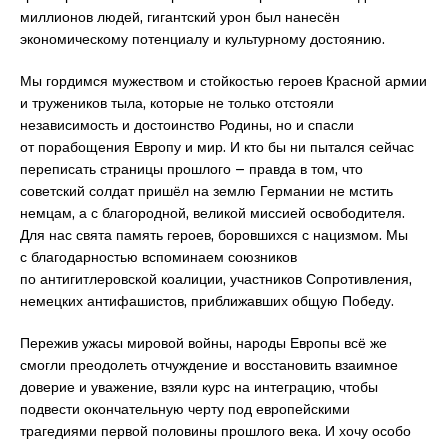
миллионов людей, гигантский урон был нанесён
экономическому потенциалу и культурному достоянию.
Мы гордимся мужеством и стойкостью героев Красной армии
и тружеников тыла, которые не только отстояли
независимость и достоинство Родины, но и спасли
от порабощения Европу и мир. И кто бы ни пытался сейчас
переписать страницы прошлого – правда в том, что
советский солдат пришёл на землю Германии не мстить
немцам, а с благородной, великой миссией освободителя.
Для нас свята память героев, боровшихся с нацизмом. Мы
с благодарностью вспоминаем союзников
по антигитлеровской коалиции, участников Сопротивления,
немецких антифашистов, приближавших общую Победу.
Пережив ужасы мировой войны, народы Европы всё же
смогли преодолеть отчуждение и восстановить взаимное
доверие и уважение, взяли курс на интеграцию, чтобы
подвести окончательную черту под европейскими
трагедиями первой половины прошлого века. И хочу особо