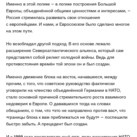
Именно в этой логике – в логике построения Большой
Европы, объединённой общими ценностями и интересами, –
Россия стремилась развивать свои отношения
с европейцами. И нами, и Евросоюзом было сделано многое
на этом пути.
Но возобладал другой подход. В его основе лежало
расширение Североатлантического альянса, который сам
представлял собой реликт холодной войны. Ведь для
противостояния времён той эпохи он и был создан.
Именно движение блока на восток, начавшееся, между
прочим, с того, что советское руководство фактически
уговорили на членство объединённой Германии в НАТО,
стало основной причиной стремительного роста взаимного
недоверия в Европе. О дававшихся тогда на словах
обещаниях, о том, что «это не направлено против вас», что
«границы блока к вам приближаться не будут» – поспешили
быстро забыть. А прецедент был создан.
И с 1999 года последовало ещё пять волн расширения НАТО.