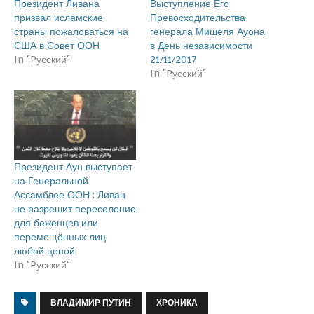
Президент Ливана
Выступление Его
призвал исламские
Превосходительства
страны пожаловаться на
генерала Мишеля Ауона
США в Совет ООН
в День независимости
In "Pусский"
21/11/2017
In "Pусский"
Президент Аун выступает
на Генеральной
Ассамблее ООН : Ливан
не разрешит переселение
для беженцев или
перемещённых лиц
любой ценой
In "Pусский"
ВЛАДИМИР ПУТИН
ХРОНИКА