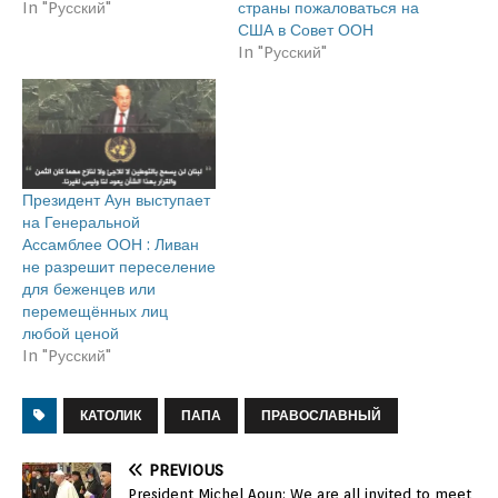
In "Pусский"
страны пожаловаться на
США в Совет ООН
In "Pусский"
Президент Аун выступает
на Генеральной
Ассамблее ООН : Ливан
не разрешит переселение
для беженцев или
перемещённых лиц
любой ценой
In "Pусский"
КАТОЛИК
ПАПА
ПРАВОСЛАВНЫЙ
PREVIOUS
President Michel Aoun: We are all invited to meet