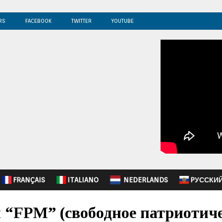
RS
FACEBOOK
TWITTER
YOUTUBE
FRANÇAIS
ITALIANO
NEDERLANDS
PУССКИ
 “FPM” (свободное патриотич