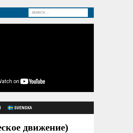
Й
SVENSKA
еское движение)