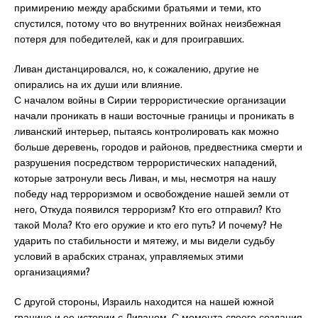
примирению между арабскими братьями и теми, кто
спустился, потому что во внутренних войнах неизбежная
потеря для победителей, как и для проигравших.
Ливан дистанцировался, но, к сожалению, другие не
опирались на их души или влияние.
С началом войны в Сирии террористические организации
начали проникать в наши восточные границы и проникать в
ливанский интерьер, пытаясь контролировать как можно
больше деревень, городов и районов, предвестника смерти и
разрушения посредством террористических нападений,
которые затронули весь Ливан, и мы, несмотря на нашу
победу над терроризмом и освобождение нашей земли от
него, Откуда появился терроризм? Кто его отправил? Кто
такой Мола? Кто его оружие и кто его путь? И почему? Не
ударить по стабильности и мятежу, и мы видели судьбу
условий в арабских странах, управляемых этими
организациями?
С другой стороны, Израиль находится на нашей южной
границе и ее истории с Ливаном. С момента своего создания